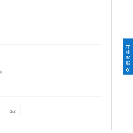
在
线
客
服
··
2/2