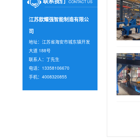
联系我们
CONTACT US
江苏歆耀强智能制造有限公
司
地址：江苏省海安市城东镇开发
大道 188号
联系人：丁先生
电话：13358106670
手机：4008320855