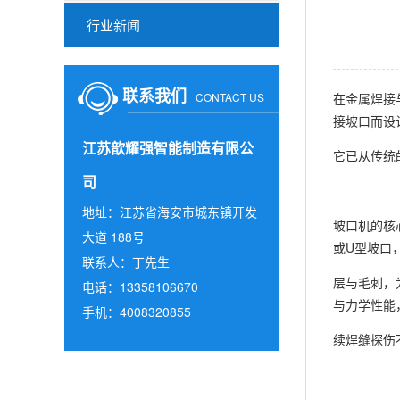
行业新闻
联系我们
CONTACT US
在金属焊接
接坡口而设
江苏歆耀强智能制造有限公
它已从传统
司
地址：江苏省海安市城东镇开发
坡口机的核
大道 188号
或U型坡口
联系人：丁先生
层与毛刺，
电话：13358106670
与力学性能
手机：4008320855
续焊缝探伤