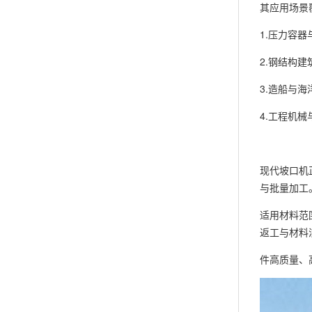
其应用场景
1.压力容
2.钢结构
3.造船与
4.工程机
现代坡口机
与批量加工
适用材料范
返工与材料
件高质量、