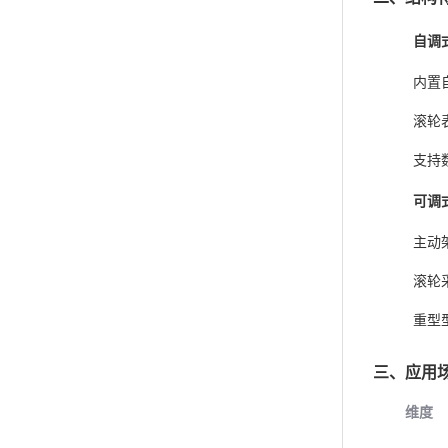
自调
内置
滚轮
支持
可调
主动
滚轮
重型
三、‌
应用
维度