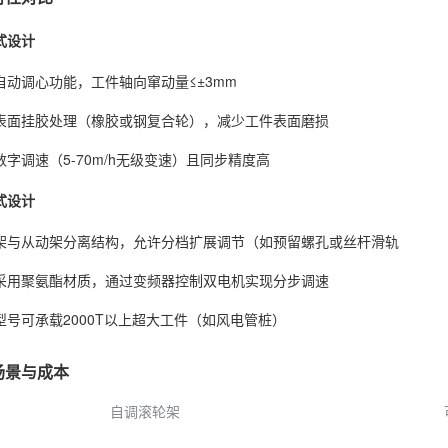
式设计
自动调心功能，工件轴向窜动量≤±3mm
表面挂胶处理（橡胶或钢复合轮），减少工件表面磨损
数字调速（5-70m/h无级变速）且同步精度高
式设计
架与从动架分离结构，允许分档扩展调节（如预留螺孔或丝杆滑轨
采用聚氨酯材质，通过变频器控制双电机实现分步调速
型号可承载2000T以上超大工件（如风电管桩）
场景与成本
自调滚轮架