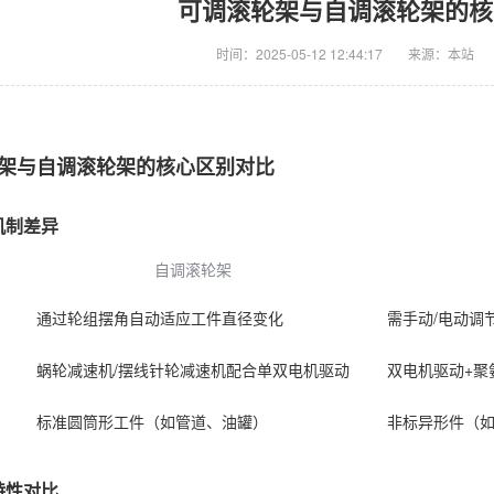
可调滚轮架与自调滚轮架的核
时间：2025-05-12 12:44:17
来源：本站
架与自调滚轮架的核心区别对比
机制差异
自调滚轮架
通过轮组摆角自动适应工件直径变化
需手动/电动调
蜗轮减速机/摆线针轮减速机配合单双电机驱动
双电机驱动+聚
标准圆筒形工件（如管道、油罐）
非标异形件（
特性对比