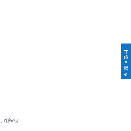
在
线
客
服
可调滚轮架