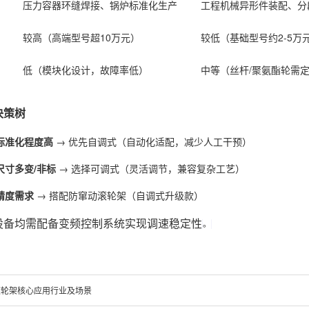
压力容器环缝焊接、锅炉标准化生产
工程机械异形件装配、分
较高（高端型号超10万元）
较低（基础型号约2-5万
低（模块化设计，故障率低）
中等（丝杆/聚氨酯轮需
决策树
标准化程度高
‌ → 优先自调式（自动化适配，减少人工干预）
尺寸多变/非标
‌ → 选择可调式（灵活调节，兼容复杂工艺）
精度需求
‌ → 搭配防窜动滚轮架（自调式升级款）
设备均需配备变频控制系统实现调速稳定性
。
滚轮架核心应用行业及场景