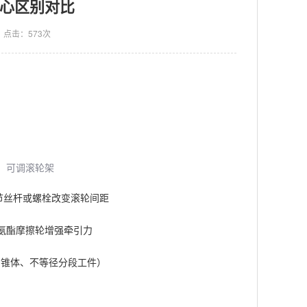
心区别对比
点击：573次
可调滚轮架
节丝杆或螺栓改变滚轮间距
氨酯摩擦轮增强牵引力
如锥体、不等径分段工件）